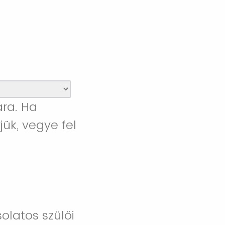
ára. Ha
ük, vegye fel
olatos szülői