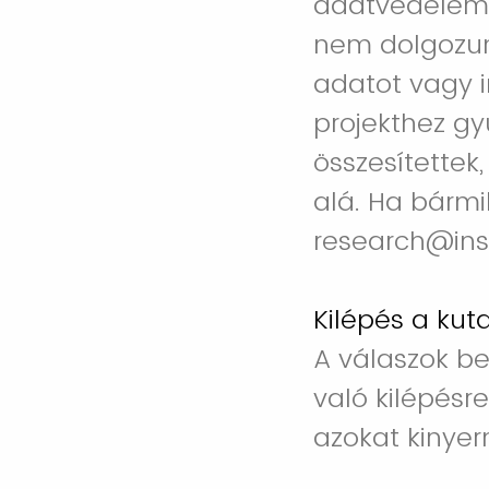
adatvédelem 
nem dolgozun
adatot vagy i
projekthez gy
összesítettek
alá. Ha bármi
research@ins
Kilépés a kut
A válaszok b
való kilépésr
azokat kinyer