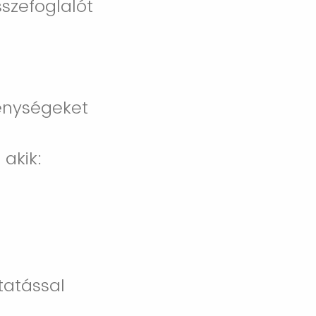
sszefoglalót
kenységeket
 akik:
tatással