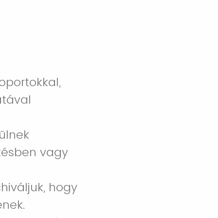
oportokkal,
atával
ülnek
ntésben vagy
hiváljuk, hogy
enek.