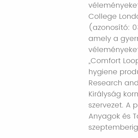
véleményeket 
College Lond
(azonosító: 0
amely a gyer
véleményeket 
„Comfort Loo
hygiene produ
Research and 
Királyság kor
szervezet. A 
Anyagok és T
szeptemberig 