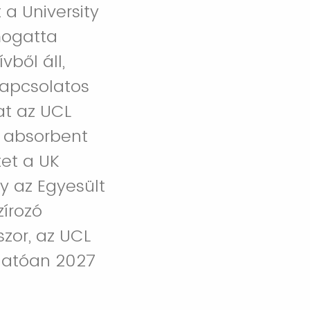
 a University
mogatta
vből áll,
kapcsolatos
at az UCL
e absorbent
tet a UK
y az Egyesült
zírozó
szor, az UCL
hatóan 2027