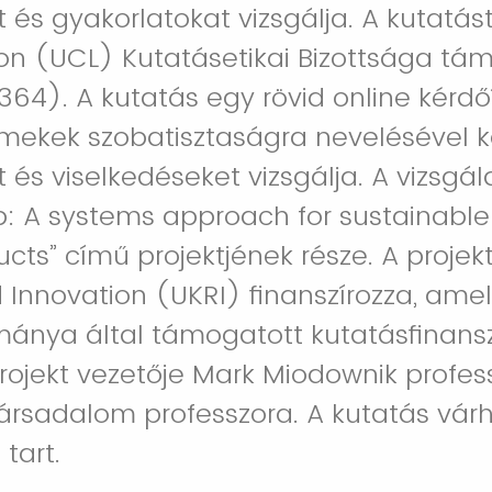
és gyakorlatokat vizsgálja. A kutatást
on (UCL) Kutatásetikai Bizottsága tá
364). A kutatás egy rövid online kérdőí
mekek szobatisztaságra nevelésével 
és viselkedéseket vizsgálja. A vizsgál
p: A systems approach for sustainabl
cts” című projektjének része. A projek
Innovation (UKRI) finanszírozza, amel
mánya által támogatott kutatásfinans
projekt vezetője Mark Miodownik profes
ársadalom professzora. A kutatás vár
tart.