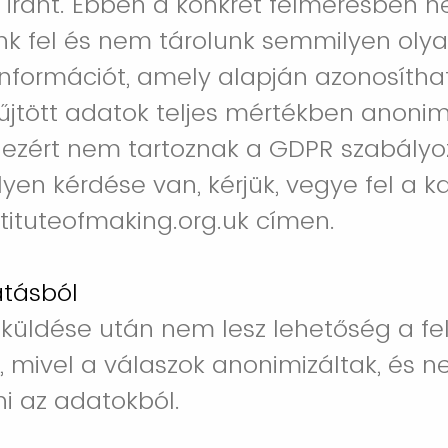
iránt. Ebben a konkrét felmérésben n
k fel és nem tárolunk semmilyen oly
nformációt, amely alapján azonosítha
űjtött adatok teljes mértékben anonim
, ezért nem tartoznak a GDPR szabály
lyen kérdése van, kérjük, vegye fel a k
tituteofmaking.org.uk címen.
atásból
eküldése után nem lesz lehetőség a f
e, mivel a válaszok anonimizáltak, és 
ni az adatokból.