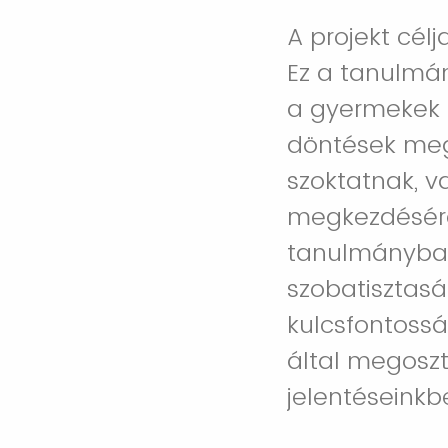
A projekt célja
Ez a tanulmán
a gyermekek 
döntések megh
szoktatnak, v
megkezdésére 
tanulmányban 
szobatisztasá
kulcsfontossá
által megoszt
jelentéseinkb