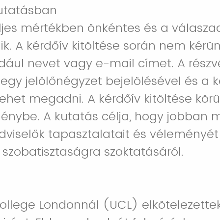
kutatásban
eljes mértékben önkéntes és a válasz
k. A kérdőív kitöltése során nem kérü
dául nevet vagy e-mail címet. A részv
 egy jelölőnégyzet bejelölésével és a k
lehet megadni. A kérdőív kitöltése körü
génybe. A kutatás célja, hogy jobban 
dviselők tapasztalatait és véleményét
szobatisztaságra szoktatásáról.
College Londonnál (UCL) elkötelezette