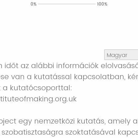
0%
100%
on időt az alábbi információk elolvasás
se van a kutatással kapcsolatban, kérj
 a kutatócsoporttal:
tituteofmaking.org.uk
Project egy nemzetközi kutatás, amely a
szobatisztaságra szoktatásával kapcs