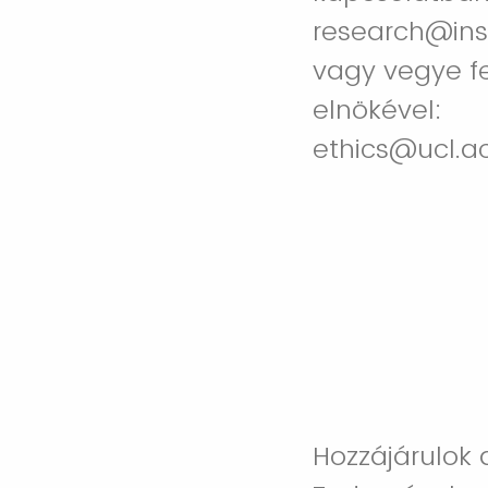
research@ins
vagy vegye fe
elnökével:
ethics@ucl.a
Hozzájárulok 