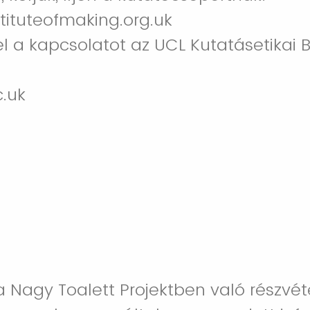
tituteofmaking.org.uk
l a kapcsolatot az UCL Kutatásetikai 
c.uk
a Nagy Toalett Projektben való részvét