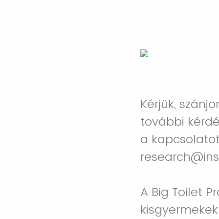
Kérjük, szánj
további kérdé
a kapcsolatot
research@ins
A Big Toilet 
kisgyermekek 