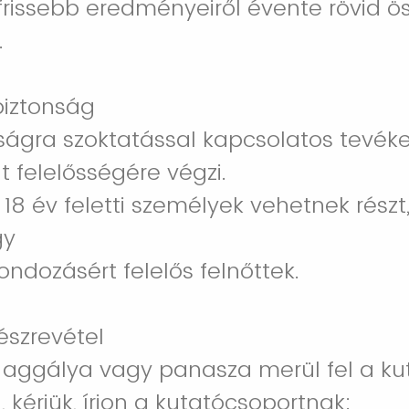
frissebb eredményeiről évente rövid ö
.
biztonság
aságra szoktatással kapcsolatos tevé
t felelősségére végzi.
18 év feletti személyek vehetnek részt,
gy
dozásért felelős felnőttek.
észrevétel
 aggálya vagy panasza merül fel a ku
 kérjük, írjon a kutatócsoportnak: