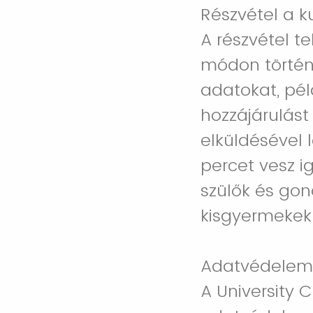
Részvétel a 
A részvétel t
módon történi
adatokat, pél
hozzájárulást
elküldésével 
percet vesz i
szülők és gon
kisgyermekek 
Adatvédelem
A University 