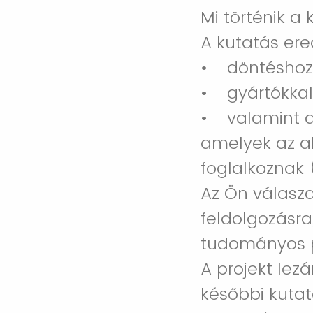
Mi történik a
A kutatás er
• döntéshoz
• gyártókkal
• valamint az
amelyek az a
foglalkoznak 
Az Ön válasz
feldolgozásra
tudományos p
A projekt lez
későbbi kutat