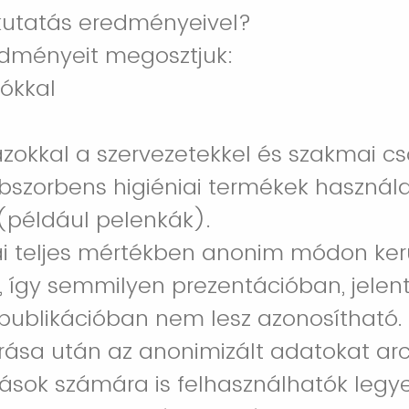
 kutatás eredményeivel?
edményeit megosztjuk:
ókkal
okkal a szervezetekkel és szakmai cs
bszorbens higiéniai termékek használ
(például pelenkák).
ai teljes mértékben anonim módon ker
, így semmilyen prezentációban, jele
ublikációban nem lesz azonosítható.
árása után az anonimizált adatokat arc
ások számára is felhasználhatók legy