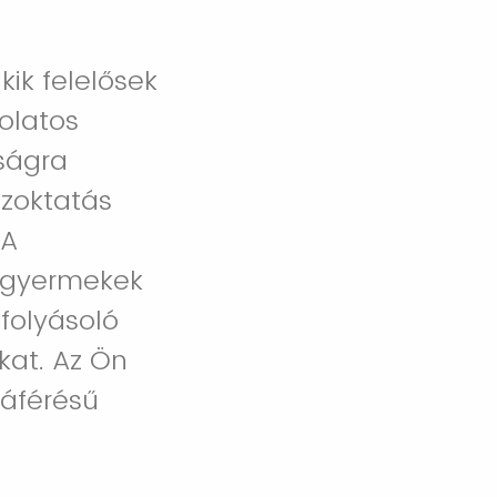
kik felelősek
olatos
aságra
szoktatás
 A
a gyermekek
folyásoló
kat. Az Ön
záférésű