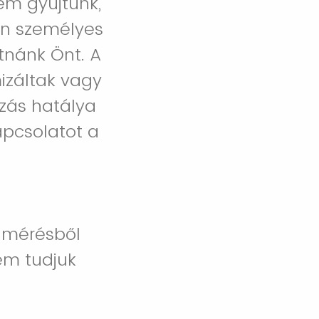
em gyűjtünk,
an személyes
tnánk Önt. A
izáltak vagy
ozás hatálya
apcsolatot a
elmérésből
nem tudjuk