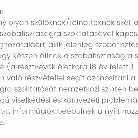
i
y olyan szülőknek/felnőtteknek szól, a
szobatisztaságra szoktatásával kapcs
ozataláért, akik jelenleg szobatiszt
agy készen állnak a szobatisztaságra 
(a résztvevők életkora 18 év feletti).
való részvétellel segít azonosítani 
gra szoktatását nemzetközi szinten be
gú viselkedési és környezeti problémá
ott információk beépülnek a nyílt hoz
e.