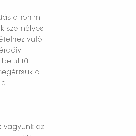
adás anonim
nk személyes
ételhez való
érdőív
lbelül 10
megértsük a
 a
k vagyunk az