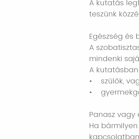
A kutatás leg
teszünk közzé
Egészség és 
A szobatiszt
mindenki sajá
A kutatásban 
• szülők, va
• gyermekgon
Panasz vagy 
Ha bármilyen
kapcsolatban,